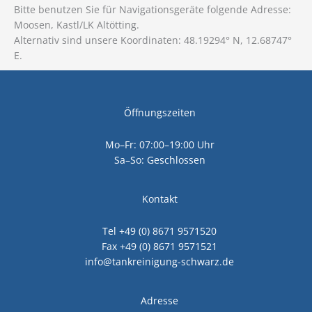
Bitte benutzen Sie für Navigationsgeräte folgende Adresse:
Moosen, Kastl/LK Altötting.
Alternativ sind unsere Koordinaten: 48.19294° N, 12.68747°
E‎.
Öffnungszeiten
Mo–Fr: 07:00–19:00 Uhr
Sa–So: Geschlossen
Kontakt
Tel +49 (0) 8671 9571520
Fax +49 (0) 8671 9571521
info@tankreinigung-schwarz.de
Adresse