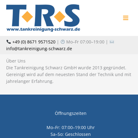
Zum
Inhalt
springen
+49 (0) 8671 9571520
|
Mo–Fr 07:00–19:00 |
info@tankreinigung-schwarz.de
Über Uns
Die Tankreinigung Schwarz GmbH wurde 2013 gegründet.
Gereinigt wird auf dem neuesten Stand der Technik und mit
jahrelanger Erfahrung.
Öffnungszeiten
Mo–Fr: 07:00–19:00 Uhr
Sa–So: Geschlossen