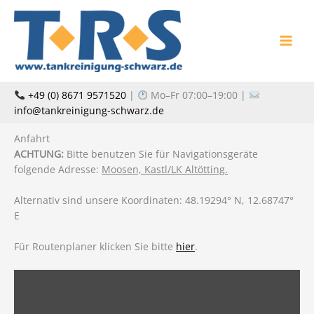
Zum
Inhalt
springen
+49 (0) 8671 9571520
|
Mo–Fr 07:00–19:00 |
info@tankreinigung-schwarz.de
Anfahrt
ACHTUNG:
Bitte benutzen Sie für Navigationsgeräte
folgende Adresse:
Moosen, Kastl/LK Altötting.
Alternativ sind unsere Koordinaten: ‎48.19294° N, 12.68747°
E‎
Für Routenplaner klicken Sie bitte
hier
.
INHALT
VON
WWW.GOOGLE.COM
ANZEIGEN